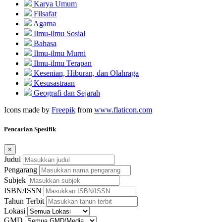
Karya Umum
Filsafat
Agama
Ilmu-ilmu Sosial
Bahasa
Ilmu-ilmu Murni
Ilmu-ilmu Terapan
Kesenian, Hiburan, dan Olahraga
Kesusastraan
Geografi dan Sejarah
Icons made by
Freepik
from
www.flaticon.com
Pencarian Spesifik
×
Judul
Pengarang
Subjek
ISBN/ISSN
Tahun Terbit
Lokasi
GMD