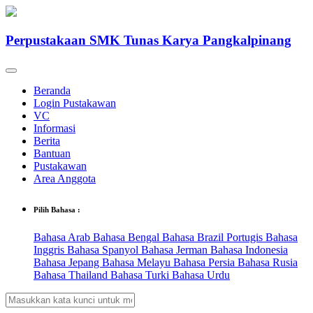
Perpustakaan SMK Tunas Karya Pangkalpinang
Beranda
Login Pustakawan
VC
Informasi
Berita
Bantuan
Pustakawan
Area Anggota
Pilih Bahasa :
Bahasa Arab
Bahasa Bengal
Bahasa Brazil Portugis
Bahasa
Inggris
Bahasa Spanyol
Bahasa Jerman
Bahasa Indonesia
Bahasa Jepang
Bahasa Melayu
Bahasa Persia
Bahasa Rusia
Bahasa Thailand
Bahasa Turki
Bahasa Urdu