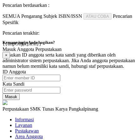
Pencarian berdasarkan :
SEMUA
Pengarang
Subjek
ISBN/ISSN
Pencarian
ATAU COBA
Spesifik
Pencarian terakhir:
Kemana ingin Anda bagikan?
{{tmpObj[k].text}}
Masuk Anggota Perpustakaan
Masukan ID anggota serta kata sandi yang diberikan oleh
×
administrator sistem perpustakaan. Jika Anda anggota perpustakaan
namun belum memiliki kata sandi, hubungi staf perpustakaan.
ID Anggota
Kata Sandi
Perpustakaan SMK Tunas Karya Pangkalpinang
Informasi
Layanan
Pustakawan
Area Anggota