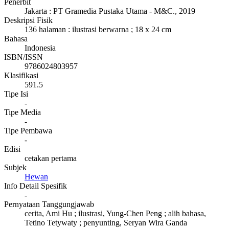
Penerbit
Jakarta
:
PT Gramedia Pustaka Utama - M&C
.,
2019
Deskripsi Fisik
136 halaman : ilustrasi berwarna ; 18 x 24 cm
Bahasa
Indonesia
ISBN/ISSN
9786024803957
Klasifikasi
591.5
Tipe Isi
-
Tipe Media
-
Tipe Pembawa
-
Edisi
cetakan pertama
Subjek
Hewan
Info Detail Spesifik
-
Pernyataan Tanggungjawab
cerita, Ami Hu ; ilustrasi, Yung-Chen Peng ; alih bahasa,
Tetino Tetywaty ; penyunting, Seryan Wira Ganda