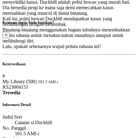
menyelidiki kasus. Duckbill adalah polisi hewan yang murah hati.
Dia bersedia pergi ke mana saja demi memecahkan kasus
meresahkan yang muncul di dunia binatang.
Kali ini, polisi hewan Duckbill mendapatkan kasus yang
Kemana ingin Anda bagikan?
berhubungan dengan menembak.
Binatang-binatang menggunakan bagian tubuhnya menembakkan
peluru rahasia untuk menakut-nakuti musuhnya ataupun untuk
×
melilndungi diri.
Lalu, apakah sebenarnya wujud peluru rahasia ini?
Ketersediaan
#
My Library (500)
591.5 AMI c
RS23004151
Tersedia
Informasi Detail
Judul Seri
Catatan si Duckbill
No. Panggil
591.5 AMI c