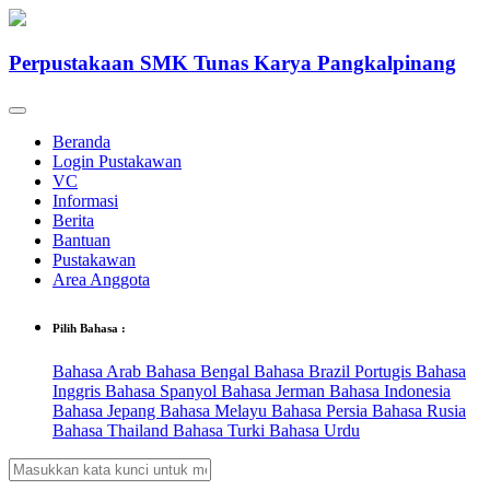
Perpustakaan SMK Tunas Karya Pangkalpinang
Beranda
Login Pustakawan
VC
Informasi
Berita
Bantuan
Pustakawan
Area Anggota
Pilih Bahasa :
Bahasa Arab
Bahasa Bengal
Bahasa Brazil Portugis
Bahasa
Inggris
Bahasa Spanyol
Bahasa Jerman
Bahasa Indonesia
Bahasa Jepang
Bahasa Melayu
Bahasa Persia
Bahasa Rusia
Bahasa Thailand
Bahasa Turki
Bahasa Urdu