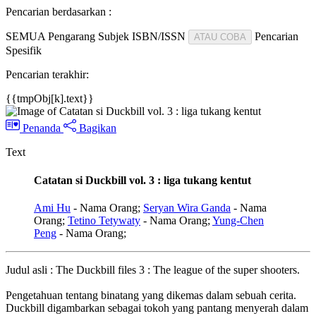
Pencarian berdasarkan :
SEMUA
Pengarang
Subjek
ISBN/ISSN
Pencarian
ATAU COBA
Spesifik
Pencarian terakhir:
{{tmpObj[k].text}}
Penanda
Bagikan
Text
Catatan si Duckbill vol. 3 : liga tukang kentut
Ami Hu
- Nama Orang;
Seryan Wira Ganda
- Nama
Orang;
Tetino Tetywaty
- Nama Orang;
Yung-Chen
Peng
- Nama Orang;
Judul asli : The Duckbill files 3 : The league of the super shooters.
Pengetahuan tentang binatang yang dikemas dalam sebuah cerita.
Duckbill digambarkan sebagai tokoh yang pantang menyerah dalam