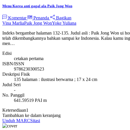
Menu Korea anti gagal ala Paik Jong Won
Komentar
Penanda
Bagikan
Vina Marlia
Paik Jong Won
Yoke Yuliana
Indeks bergambar halaman 132-135. Judul asli : Paik Jong Won ui ho
telah dikembangkannya bahkan sampai ke Indonesia. Kalau kamu ing
men…
Edisi
cetakan pertama
ISBN/ISSN
9786230300523
Deskripsi Fisik
135 halaman : ilustrasi berwarna ; 17 x 24 cm
Judul Seri
-
No. Panggil
641.59519 PAI m
Ketersediaan
1
Tambahkan ke dalam keranjang
Unduh MARC
Sitasi