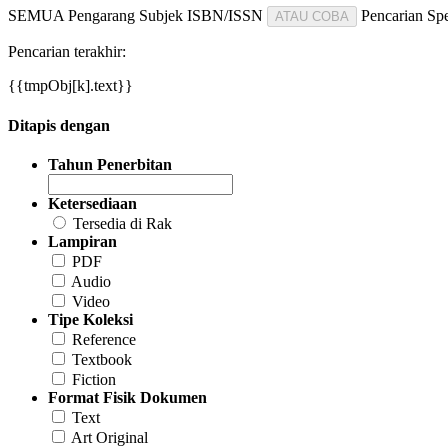
SEMUA
Pengarang
Subjek
ISBN/ISSN
Pencarian Spe
ATAU COBA
Pencarian terakhir:
{{tmpObj[k].text}}
Ditapis dengan
Tahun Penerbitan
Ketersediaan
Tersedia di Rak
Lampiran
PDF
Audio
Video
Tipe Koleksi
Reference
Textbook
Fiction
Format Fisik Dokumen
Text
Art Original