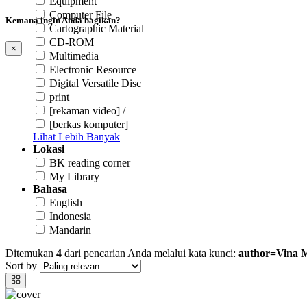
Equipment
Computer File
Kemana ingin Anda bagikan?
Cartographic Material
CD-ROM
×
Multimedia
Electronic Resource
Digital Versatile Disc
print
[rekaman video] /
[berkas komputer]
Lihat Lebih Banyak
Lokasi
BK reading corner
My Library
Bahasa
English
Indonesia
Mandarin
Ditemukan
4
dari pencarian Anda melalui kata kunci:
author=Vina M
Sort by