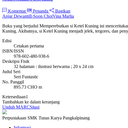
Komentar
Penanda
Bagikan
Anjar Dewanti
Il-Soon Choi
Vina Marlia
Buku yang berjudul Memperebutkan si Ketel Kuning ini menceritakan
Kuning. Akibatnya, si Ketel Kuning menjadi jelek, tergores, dan p
Edisi
Cetakan pertama
ISBN/ISSN
978-602-480-938-6
Deskripsi Fisik
32 halaman : ilustrasi berwarna ; 20 x 24 cm
Judul Seri
Seri Funtastic
No. Panggil
895.73 CHO m
Ketersediaan
1
Tambahkan ke dalam keranjang
Unduh MARC
Sitasi
Perpustakaan SMK Tunas Karya Pangkalpinang
Informasi