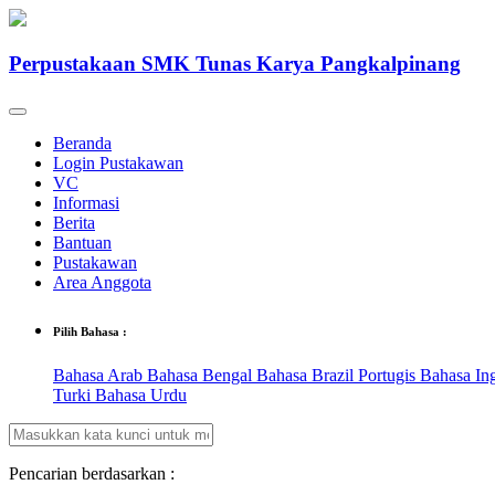
Perpustakaan SMK Tunas Karya Pangkalpinang
Beranda
Login Pustakawan
VC
Informasi
Berita
Bantuan
Pustakawan
Area Anggota
Pilih Bahasa :
Bahasa Arab
Bahasa Bengal
Bahasa Brazil Portugis
Bahasa In
Turki
Bahasa Urdu
Pencarian berdasarkan :