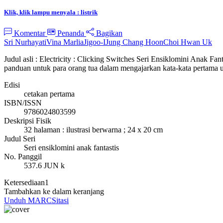
Klik, klik lampu menyala : listrik
Komentar
Penanda
Bagikan
Sri Nurhayati
Vina Marlia
Jigoo-I
Jung Chang Hoon
Choi Hwan Uk
Judul asli : Electricity : Clicking Switches Seri Ensiklomini Anak F
panduan untuk para orang tua dalam mengajarkan kata-kata pertama 
Edisi
cetakan pertama
ISBN/ISSN
9786024803599
Deskripsi Fisik
32 halaman : ilustrasi berwarna ; 24 x 20 cm
Judul Seri
Seri ensiklomini anak fantastis
No. Panggil
537.6 JUN k
Ketersediaan
1
Tambahkan ke dalam keranjang
Unduh MARC
Sitasi