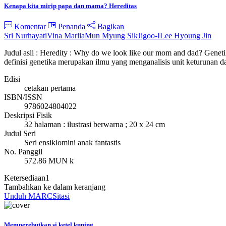
Kenapa kita mirip papa dan mama? Hereditas
Komentar
Penanda
Bagikan
Sri Nurhayati
Vina Marlia
Mun Myung Sik
Jigoo-I
Lee Hyoung Jin
Judul asli : Heredity : Why do we look like our mom and dad? Genet
definisi genetika merupakan ilmu yang menganalisis unit keturunan 
Edisi
cetakan pertama
ISBN/ISSN
9786024804022
Deskripsi Fisik
32 halaman : ilustrasi berwarna ; 20 x 24 cm
Judul Seri
Seri ensiklomini anak fantastis
No. Panggil
572.86 MUN k
Ketersediaan
1
Tambahkan ke dalam keranjang
Unduh MARC
Sitasi
Memperebutkan si ketel kuning