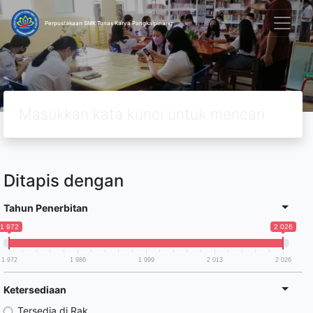
Perpustakaan SMK Tunas Karya Pangkalpinang
Ditapis dengan
Tahun Penerbitan
1 972
2 026
1 972
1 986
1 999
2 013
2 026
Ketersediaan
Tersedia di Rak