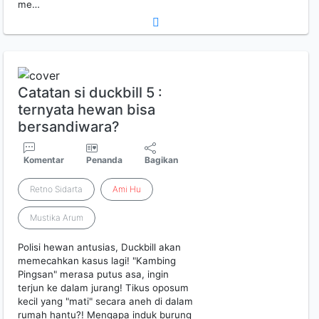
me…
Catatan si duckbill 5 :
ternyata hewan bisa
bersandiwara?
Komentar
Penanda
Bagikan
Retno Sidarta
Ami
Hu
Mustika Arum
Polisi hewan antusias, Duckbill akan
memecahkan kasus lagi! "Kambing
Pingsan" merasa putus asa, ingin
terjun ke dalam jurang! Tikus oposum
kecil yang "mati" secara aneh di dalam
rumah hantu?! Mengapa induk burung